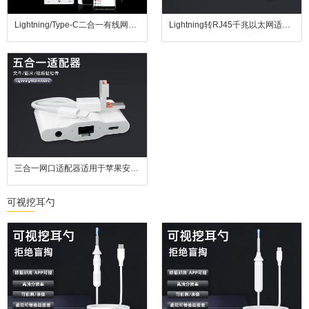
Lightning/Type-C二合一有线网卡即插即用以太网直连游戏不卡顿追剧无缓冲兼连U盘键鼠
Lightning转RJ45千兆以太网适配器2.1A快充功能适用于苹果iPhone/iPad设备。
三合一网口适配器适用于苹果安卓电脑即插即用告别延迟支持3.5mm耳机键盘鼠标
可视挖耳勺