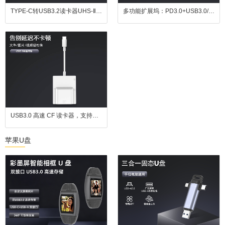
TYPE-C转USB3.2读卡器UHS-ⅡSD4.0/TF二合一现货批发存储卡UHS-II
多功能扩展坞：PD3.0+USB3.0/2.0+HDMI + 千兆网口，办公接口扩展一步到位
USB3.0 高速 CF 读卡器，支持四卡同读，兼容 CF、SD、TF、MS 卡，适用于苹果设备、安卓设备及电脑
苹果U盘