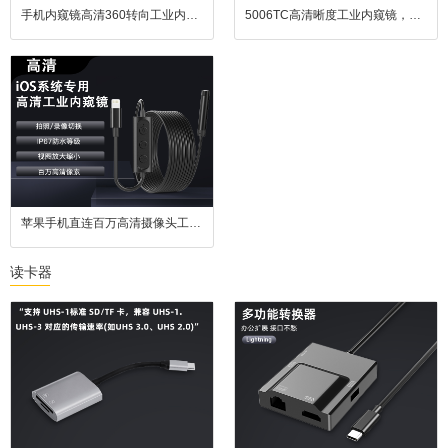
手机内窥镜高清360转向工业内窥镜旋转检查便携手持管道探头工具
5006TC高清晰度工业内窥镜，配备130万像素摄像头、10mm直径探头、1-5米可调线缆，支持30帧/秒拍摄与可调LED补光，具备IP67防水和自动曝光功能，适用于精细工业检测。
苹果手机直连百万高清摄像头工业内窥镜汽车维修防水镜头广角
读卡器